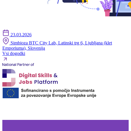
23.03.2026
Simbioza BTC City Lab, Latinski trg 6, Ljubljana (klet
Emporiuma), Slovenija
Vsi dogodki