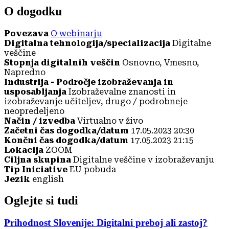
O dogodku
Povezava
O webinarju
Digitalna tehnologija/specializacija
Digitalne
veščine
Stopnja digitalnih veščin
Osnovno, Vmesno,
Napredno
Industrija - Področje izobraževanja in
usposabljanja
Izobraževalne znanosti in
izobraževanje učiteljev, drugo / podrobneje
neopredeljeno
Način / izvedba
Virtualno v živo
Začetni čas dogodka/datum
17.05.2023 20:30
Končni čas dogodka/datum
17.05.2023 21:15
Lokacija
ZOOM
Ciljna skupina
Digitalne veščine v izobraževanju
Tip Iniciative
EU pobuda
Jezik
english
Oglejte si tudi
Prihodnost Slovenije: Digitalni preboj ali zastoj?