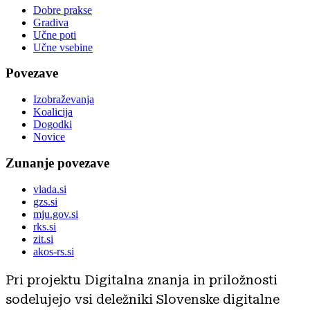
Dobre prakse
Gradiva
Učne poti
Učne vsebine
Povezave
Izobraževanja
Koalicija
Dogodki
Novice
Zunanje povezave
vlada.si
gzs.si
mju.gov.si
rks.si
zit.si
akos-rs.si
Pri projektu Digitalna znanja in priložnosti
sodelujejo vsi deležniki Slovenske digitalne