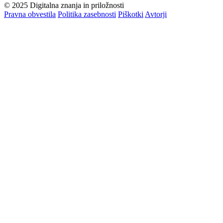
© 2025 Digitalna znanja in priložnosti
Pravna obvestila
Politika zasebnosti
Piškotki
Avtorji