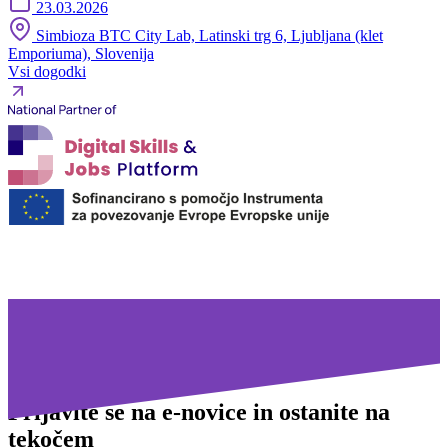
23.03.2026
Simbioza BTC City Lab, Latinski trg 6, Ljubljana (klet
Emporiuma), Slovenija
Vsi dogodki
Prijavite se na
e-novice in ostanite na
tekočem