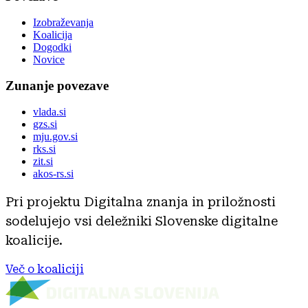
Izobraževanja
Koalicija
Dogodki
Novice
Zunanje povezave
vlada.si
gzs.si
mju.gov.si
rks.si
zit.si
akos-rs.si
Pri projektu Digitalna znanja in priložnosti
sodelujejo vsi deležniki Slovenske digitalne
koalicije.
Več o koaliciji