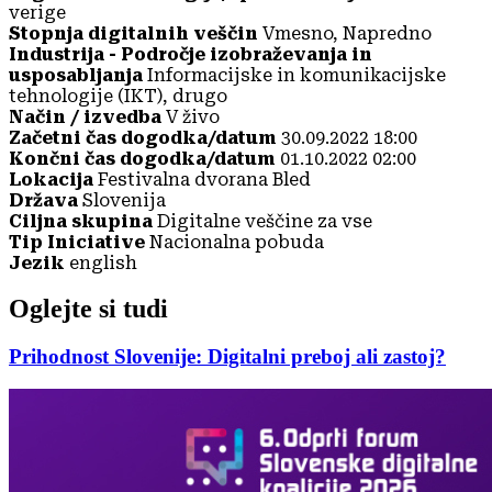
verige
Stopnja digitalnih veščin
Vmesno, Napredno
Industrija - Področje izobraževanja in
usposabljanja
Informacijske in komunikacijske
tehnologije (IKT), drugo
Način / izvedba
V živo
Začetni čas dogodka/datum
30.09.2022 18:00
Končni čas dogodka/datum
01.10.2022 02:00
Lokacija
Festivalna dvorana Bled
Država
Slovenija
Ciljna skupina
Digitalne veščine za vse
Tip Iniciative
Nacionalna pobuda
Jezik
english
Oglejte si tudi
Prihodnost Slovenije: Digitalni preboj ali zastoj?