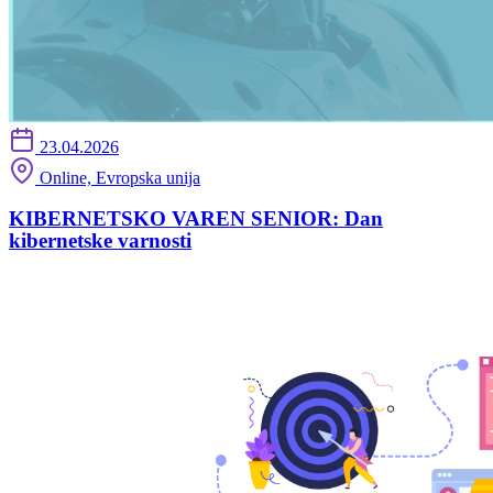
23.04.2026
Online, Evropska unija
KIBERNETSKO VAREN SENIOR: Dan
kibernetske varnosti