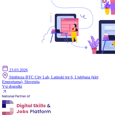
23.03.2026
Simbioza BTC City Lab, Latinski trg 6, Ljubljana (klet
Emporiuma), Slovenija
Vsi dogodki