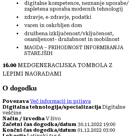
digitalne kompetence, neznanje uporabe/
zapletena uporaba modernih tehnologij
zdravje, e-zdravje, podatki
varen in oskrbljen dom
družbena izključenost/vključenost,
osamljenost- družabnost in mobilnost
MAGDA – PRIHODNOST INFORMIRANJA
STAREJŠIH
16.00
MEDGENERACIJSKA TOMBOLA Z
LEPIMI NAGRADAMI
O dogodku
Povezava
Več informacij in prijava
Digitalna tehnologija/specializacija
Digitalne
veščine
Način / izvedba
V živo
Začetni čas dogodka/datum
30.11.2022 19:00
Končni čas dogodka/datum
01.12.2022 03:00
Lokacija
Latinski trg 6