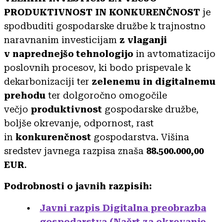
PRODUKTIVNOST IN KONKURENČNOST
je
spodbuditi gospodarske družbe k trajnostno
naravnanim investicijam
z vlaganji
v naprednejšo tehnologijo
in avtomatizacijo
poslovnih procesov, ki bodo prispevale k
dekarbonizaciji ter
zelenemu in digitalnemu
prehodu
ter dolgoročno omogočile
večjo
produktivnost
gospodarske družbe,
boljše okrevanje, odpornost, rast
in
konkurenčnost
gospodarstva. Višina
sredstev javnega razpisa znaša
88.500.000,00
EUR
.
Podrobnosti o javnih razpisih:
Javni razpis Digitalna preobrazba
gospodarstva (Načrt za okrevanje