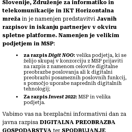
Slovenije, Združenje za informatiko in
telekomunikacije in IKT Horizontalna
mreža
in je namenjen predstavitvi
Javnih
razpisov in iskanju partnerjev v okviru
spletne platforme. N
amenjen je velikim
podjetjem in MSP
:
za razpis
Digit NOO
:
velika podjetja, ki se
želijo skupaj v konzorciju z MSP prijaviti
na razpis z namenom celovite digitalne
preobrazbe poslovanja ali k digitalni
preobrazbi posameznih poslovnih funkcij,
s pomočjo uporabe naprednih digitalnih
tehnologij;
Za razpis
Invest 2022
:
MSP in velika
podjetja.
Vabimo vas na brezplačni informativni dan za
javna razpisa
DIGITALNA PREOBRAZBA
GOSPODARSTVA
ter
SPODBUJANJE