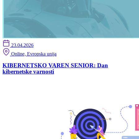
23.04.2026
Online, Evropska unija
KIBERNETSKO VAREN SENIOR: Dan
kibernetske varnosti