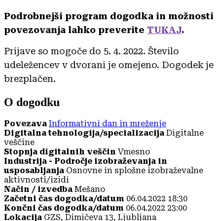
Podrobnejši program dogodka in možnosti
povezovanja lahko preverite
TUKAJ
.
Prijave so mogoče do 5. 4. 2022. Število
udeležencev v dvorani je omejeno. Dogodek je
brezplačen.
O dogodku
Povezava
Informativni dan in mreženje
Digitalna tehnologija/specializacija
Digitalne
veščine
Stopnja digitalnih veščin
Vmesno
Industrija - Področje izobraževanja in
usposabljanja
Osnovne in splošne izobraževalne
aktivnosti/izidi
Način / izvedba
Mešano
Začetni čas dogodka/datum
06.04.2022 18:30
Končni čas dogodka/datum
06.04.2022 23:00
Lokacija
GZS, Dimičeva 13, Ljubljana