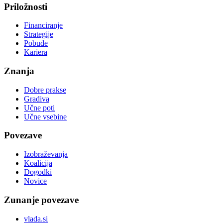
Priložnosti
Financiranje
Strategije
Pobude
Kariera
Znanja
Dobre prakse
Gradiva
Učne poti
Učne vsebine
Povezave
Izobraževanja
Koalicija
Dogodki
Novice
Zunanje povezave
vlada.si