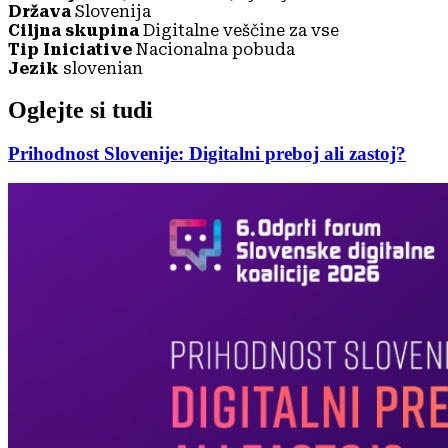
Država
Slovenija
Ciljna skupina
Digitalne veščine za vse
Tip Iniciative
Nacionalna pobuda
Jezik
slovenian
Oglejte si tudi
Prihodnost Slovenije: Digitalni preboj ali zastoj?