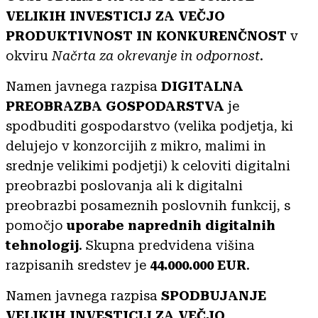
VELIKIH INVESTICIJ ZA VEČJO
PRODUKTIVNOST IN KONKURENČNOST
v
okviru
Načrta za okrevanje in odpornost
.
Namen javnega razpisa
DIGITALNA
PREOBRAZBA GOSPODARSTVA
je
spodbuditi gospodarstvo (velika podjetja, ki
delujejo v konzorcijih z mikro, malimi in
srednje velikimi podjetji) k celoviti digitalni
preobrazbi poslovanja ali k digitalni
preobrazbi posameznih poslovnih funkcij, s
pomočjo
uporabe naprednih digitalnih
tehnol
ogij
. Skupna predvidena višina
razpisanih sredstev je
44.000.000 EUR
.
Namen javnega razpisa
SPODBUJANJE
VELIKIH INVESTICIJ ZA VEČJO