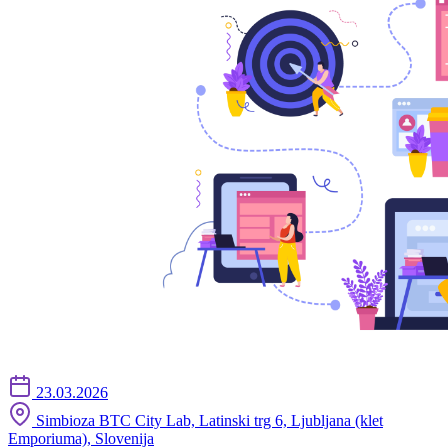
23.03.2026
Simbioza BTC City Lab, Latinski trg 6, Ljubljana (klet
Emporiuma), Slovenija