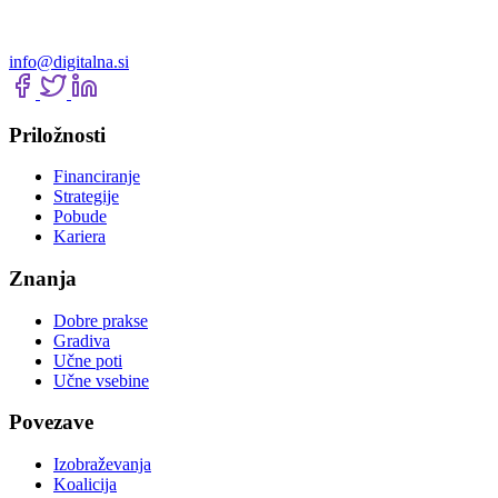
info@digitalna.si
Priložnosti
Financiranje
Strategije
Pobude
Kariera
Znanja
Dobre prakse
Gradiva
Učne poti
Učne vsebine
Povezave
Izobraževanja
Koalicija