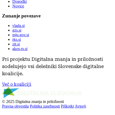
Dogodki
Novice
Zunanje povezave
vlada.si
gzs.si
mju.gov.si
rks.si
zit.si
akos-rs.si
Pri projektu Digitalna znanja in priložnosti
sodelujejo vsi deležniki Slovenske digitalne
koalicije.
Več o koaliciji
© 2025 Digitalna znanja in priložnosti
Pravna obvestila
Politika zasebnosti
Piškotki
Avtorji