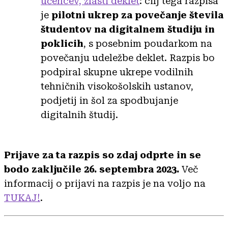
učencev, zlasti deklet
: cilj tega razpisa
je
pilotni ukrep za povečanje števila
študentov na digitalnem študiju in
poklicih
, s posebnim poudarkom na
povečanju udeležbe deklet. Razpis bo
podpiral skupne ukrepe vodilnih
tehničnih visokošolskih ustanov,
podjetij in šol za spodbujanje
digitalnih študij.
Prijave za ta razpis so zdaj odprte in se
bodo zaključile 26. septembra 2023.
Več
informacij o prijavi na razpis je na voljo na
TUKAJ!
.