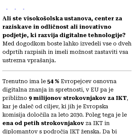
Ali ste visokošolska ustanova, center za
raziskave in odličnost ali inovativno
podjetje, ki razvija digitalne tehnologije?
Med dogodkom boste lahko izvedeli vse o dveh
odprtih razpisih in imeli možnost zastaviti vsa
ustrezna vprašanja.
Trenutno ima le
54 %
Evropejcev osnovna
digitalna znanja in spretnosti, v EU pa je
približno
9 milijonov strokovnjakov za IKT
,
kar je daleč od ciljev, ki jih je Evropska
komisija določila za leto 2030. Poleg tega je le
ena od petih strokovnjakov
za IKT in
diplomantov s področja IKT ženska. Da bi