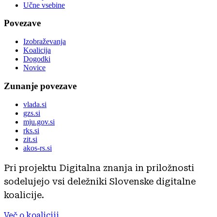
Učne vsebine
Povezave
Izobraževanja
Koalicija
Dogodki
Novice
Zunanje povezave
vlada.si
gzs.si
mju.gov.si
rks.si
zit.si
akos-rs.si
Pri projektu Digitalna znanja in priložnosti
sodelujejo vsi deležniki Slovenske digitalne
koalicije.
Več o koaliciji