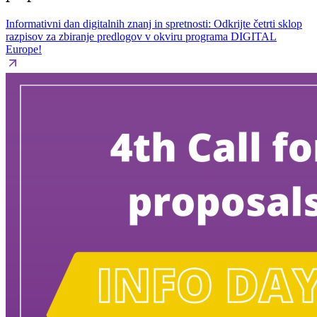
Informativni dan digitalnih znanj in spretnosti: Odkrijte četrti sklop
razpisov za zbiranje predlogov v okviru programa DIGITAL
Europe!