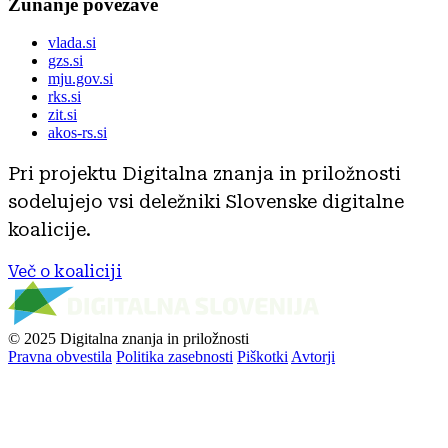
Zunanje povezave
vlada.si
gzs.si
mju.gov.si
rks.si
zit.si
akos-rs.si
Pri projektu Digitalna znanja in priložnosti
sodelujejo vsi deležniki Slovenske digitalne
koalicije.
Več o koaliciji
© 2025 Digitalna znanja in priložnosti
Pravna obvestila
Politika zasebnosti
Piškotki
Avtorji