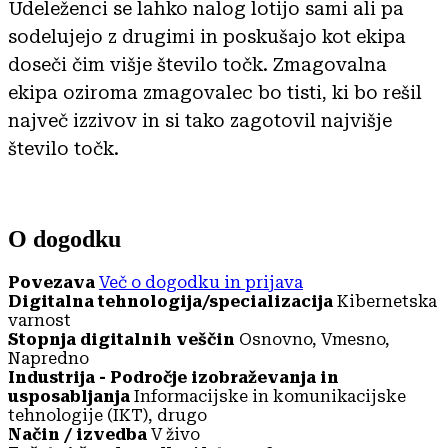
Udeleženci se lahko nalog lotijo sami ali pa
sodelujejo z drugimi in poskušajo kot ekipa
doseči čim višje število točk. Zmagovalna
ekipa oziroma zmagovalec bo tisti, ki bo rešil
največ izzivov in si tako zagotovil najvišje
število točk.
O dogodku
Povezava
Več o dogodku in prijava
Digitalna tehnologija/specializacija
Kibernetska
varnost
Stopnja digitalnih veščin
Osnovno, Vmesno,
Napredno
Industrija - Področje izobraževanja in
usposabljanja
Informacijske in komunikacijske
tehnologije (IKT), drugo
Način / izvedba
V živo