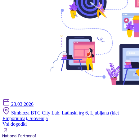
23.03.2026
Simbioza BTC City Lab, Latinski trg 6, Ljubljana (klet
Emporiuma), Slovenija
Vsi dogodki