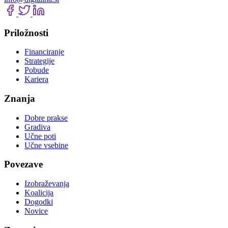
Priložnosti
Financiranje
Strategije
Pobude
Kariera
Znanja
Dobre prakse
Gradiva
Učne poti
Učne vsebine
Povezave
Izobraževanja
Koalicija
Dogodki
Novice