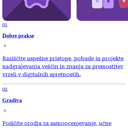
01
Dobre prakse
Raziščite uspešne pristope, pobude in projekte
nadgrajevanja veščin in znanja za premostitev
vrzeli v digitalnih spretnostih.
02
Gradiva
Poiščite orodja za samoocenjevanje, učne