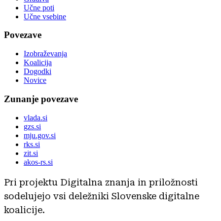
Učne poti
Učne vsebine
Povezave
Izobraževanja
Koalicija
Dogodki
Novice
Zunanje povezave
vlada.si
gzs.si
mju.gov.si
rks.si
zit.si
akos-rs.si
Pri projektu Digitalna znanja in priložnosti
sodelujejo vsi deležniki Slovenske digitalne
koalicije.