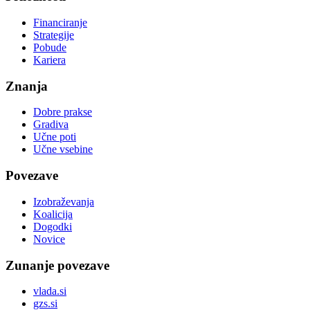
Financiranje
Strategije
Pobude
Kariera
Znanja
Dobre prakse
Gradiva
Učne poti
Učne vsebine
Povezave
Izobraževanja
Koalicija
Dogodki
Novice
Zunanje povezave
vlada.si
gzs.si