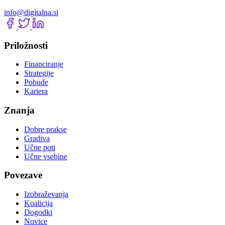
info@digitalna.si
Priložnosti
Financiranje
Strategije
Pobude
Kariera
Znanja
Dobre prakse
Gradiva
Učne poti
Učne vsebine
Povezave
Izobraževanja
Koalicija
Dogodki
Novice