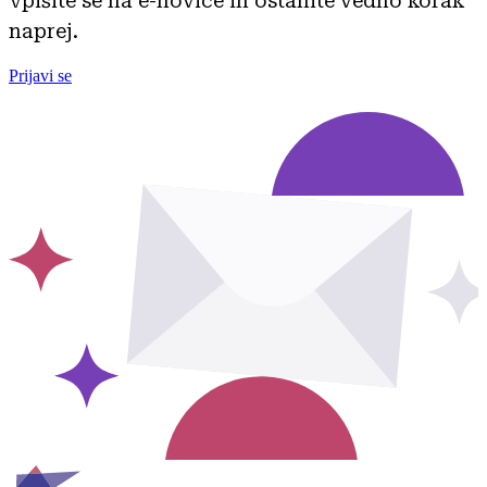
Vpišite se na e-novice in ostanite vedno korak
naprej.
Prijavi se