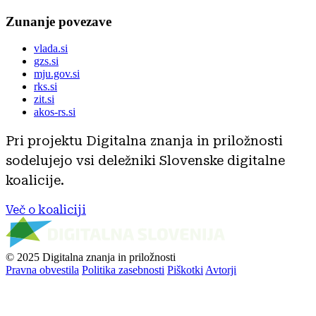
Zunanje povezave
vlada.si
gzs.si
mju.gov.si
rks.si
zit.si
akos-rs.si
Pri projektu Digitalna znanja in priložnosti
sodelujejo vsi deležniki Slovenske digitalne
koalicije.
Več o koaliciji
© 2025 Digitalna znanja in priložnosti
Pravna obvestila
Politika zasebnosti
Piškotki
Avtorji