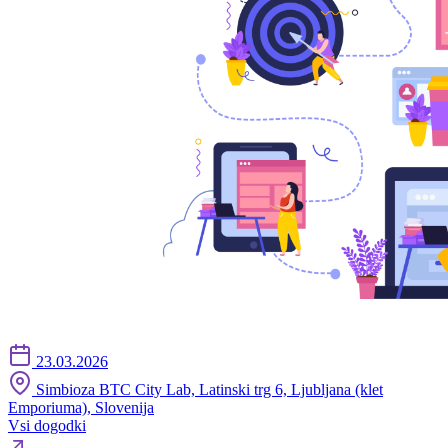
23.03.2026
Simbioza BTC City Lab, Latinski trg 6, Ljubljana (klet
Emporiuma), Slovenija
Vsi dogodki